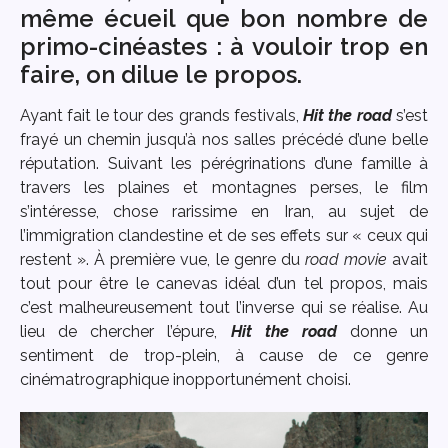
même écueil que bon nombre de
primo-cinéastes : à vouloir trop en
faire, on dilue le propos.
Ayant fait le tour des grands festivals,
Hit the road
s’est
frayé un chemin jusqu’à nos salles précédé d’une belle
réputation. Suivant les pérégrinations d’une famille à
travers les plaines et montagnes perses, le film
s’intéresse, chose rarissime en Iran, au sujet de
l’immigration clandestine et de ses effets sur « ceux qui
restent ». À première vue, le genre du
road movie
avait
tout pour être le canevas idéal d’un tel propos, mais
c’est malheureusement tout l’inverse qui se réalise. Au
lieu de chercher l’épure,
Hit the road
donne un
sentiment de trop-plein, à cause de ce genre
cinématrographique inopportunément choisi.