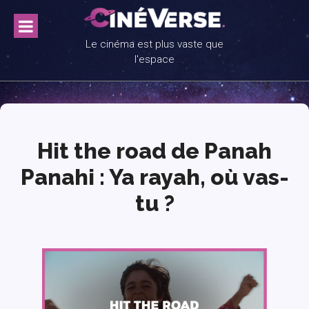
Skip
to
content
Le cinéma est plus vaste que
l'espace
Hit the road de Panah
Panahi : Ya rayah, où vas-
tu ?