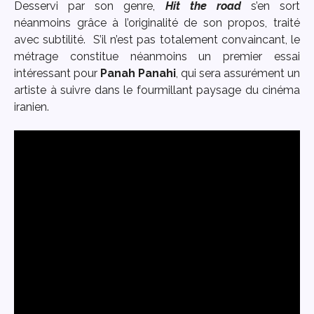
Desservi par son genre,
Hit the road
s’en sort
néanmoins grâce à l’originalité de son propos, traité
avec subtilité. S’il n’est pas totalement convaincant, le
métrage constitue néanmoins un premier essai
intéressant pour
Panah Panahi
, qui sera assurément un
artiste à suivre dans le fourmillant paysage du cinéma
iranien.