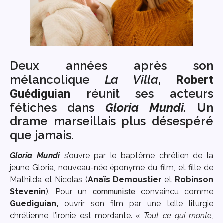
Deux années après son
mélancolique
La Villa
,
Robert
réunit ses acteurs
Guédiguian
fétiches dans
Gloria Mundi.
U
n
drame marseillais plus désespéré
que jamais.
Gloria Mundi
s’ouvre par le baptême chrétien de la
jeune Gloria, nouveau-née éponyme du film, et fille de
Mathilda et Nicolas (
Anaïs Demoustier
et
Robinson
Stevenin
). Pour un
communiste
convaincu comme
Guediguian,
ouvrir son film par une telle liturgie
chrétienne, l’ironie est mordante.
« Tout ce qui monte,