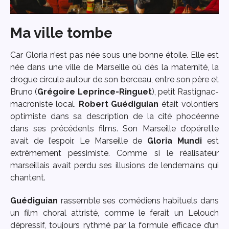
Ma ville tombe
Car Gloria n’est pas née sous une bonne étoile. Elle est
née dans une ville de Marseille où dès la maternité, la
drogue circule autour de son berceau, entre son père et
Bruno (
Grégoire Leprince-Ringuet
), petit Rastignac-
macroniste local.
Robert Guédiguian
était volontiers
optimiste dans sa description de la cité phocéenne
dans ses précédents films. Son Marseille d’opérette
avait de l’espoir. Le Marseille de
Gloria Mundi
est
extrêmement pessimiste. Comme si le réalisateur
marseillais avait perdu ses illusions de lendemains qui
chantent.
Guédiguian
rassemble ses comédiens habituels dans
un film choral attristé, comme le ferait un Lelouch
dépressif, toujours rythmé par la formule efficace d’un