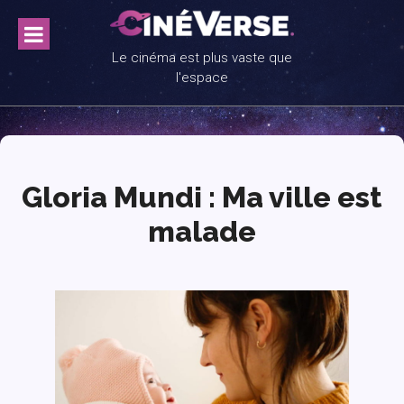
Skip
to
content
Le cinéma est plus vaste que
l'espace
Gloria Mundi : Ma ville est
malade