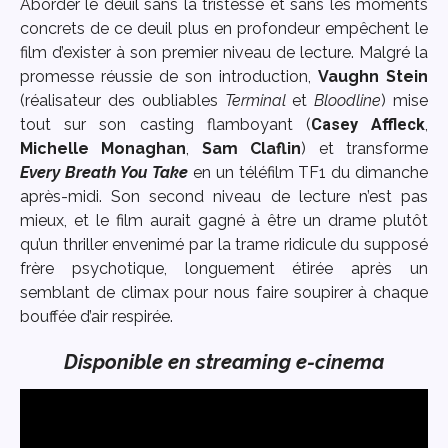
Aborder le deuil sans la tristesse et sans les moments
concrets de ce deuil plus en profondeur empêchent le
film d’exister à son premier niveau de lecture. Malgré la
promesse réussie de son introduction,
Vaughn Stein
(réalisateur des oubliables
Terminal
et
Bloodline
) mise
tout sur son casting flamboyant (
Casey
Affleck
,
Michelle
Monaghan
,
Sam Claflin
) et transforme
Every Breath You Take
en un téléfilm TF1 du dimanche
après-midi. Son second niveau de lecture n’est pas
mieux, et le film aurait gagné à être un drame plutôt
qu’un thriller envenimé par la trame ridicule du supposé
frère psychotique, longuement étirée après un
semblant de climax pour nous faire soupirer à chaque
bouffée d’air respirée.
Disponible en streaming e-cinema