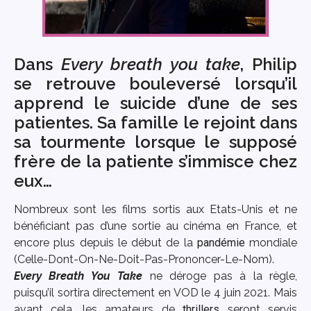
Dans
Every breath you take
, Philip
se retrouve bouleversé lorsqu’il
apprend le suicide d’une de ses
patientes. Sa famille le rejoint dans
sa tourmente lorsque le supposé
frère de la patiente s’immisce chez
eux…
Nombreux sont les films sortis aux Etats-Unis et ne
bénéficiant pas d’une sortie au cinéma en France, et
encore plus depuis le début de la
pandémie
mondiale
(Celle-Dont-On-Ne-Doit-Pas-Prononcer-Le-Nom).
Every Breath You Take
ne déroge pas à la règle,
puisqu’il sortira directement en VOD le 4 juin 2021. Mais
avant cela, les amateurs de
thrillers
seront servis