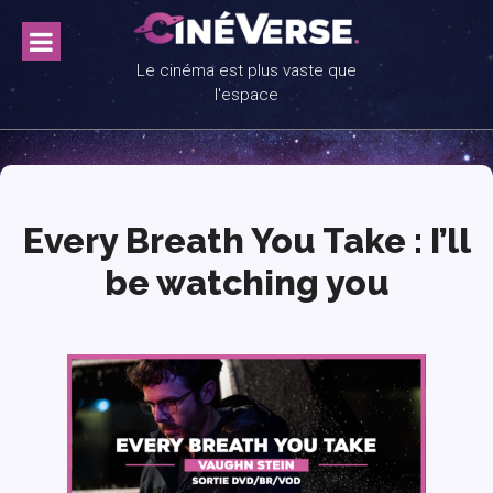
Skip
to
content
Le cinéma est plus vaste que
l'espace
Every Breath You Take : I’ll
be watching you