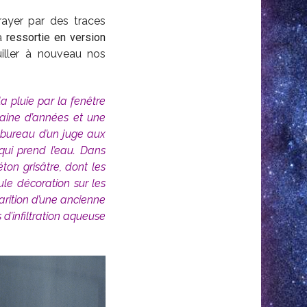
ayer par des traces
la
ressortie en version
uiller à nouveau nos
 la pluie par la fenêtre
taine d’années et une
e bureau d’un juge aux
 qui prend l’eau. Dans
on grisâtre, dont les
ule décoration sur les
parition d’une ancienne
s d’infiltration aqueuse