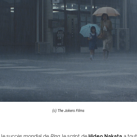
(c) The Jokers Films
 le succès mondial de
Ring
, le script de
Hideo Nakata
a tout