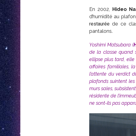
En 2002,
Hideo Na
d’humidité au plafo
restaurée
de ce clas
pantalons.
Yoshimi Matsubara (
H
de la classe quand s
ellipse plus tard, el
affaires familiales, 
l’attente du verdict
plafonds suintent les
murs sales, subsistent
résidente de l’immeub
ne sont-ils pas appar