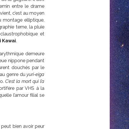
emin entre le drame
arvient, c’est au moyen
u montage elliptique,
aphie terne, la pluie
claustrophobique et
i Kawai
.
ie arythmique demeure
lieue nippone pendant
urent douchés par le
si au genre du
yuri-eiga
o.
C’est la mort qui l’a
ortifère par VHS à la
uelle l’amour filial se
peut bien avoir peur