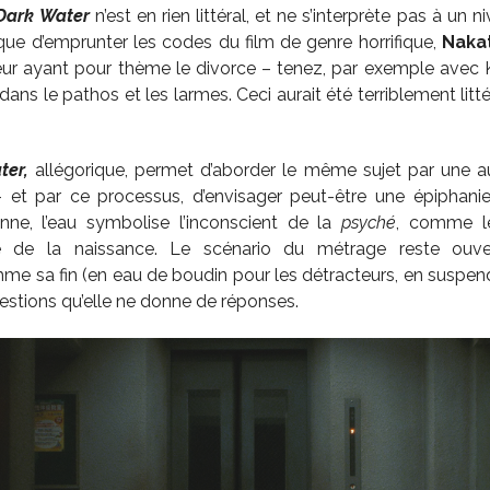
Dark Water
n’est en rien littéral, et ne s’interprète pas à un 
t que d’emprunter les codes du film de genre horrifique,
Naka
uteur ayant pour thème le divorce – tenez, par exemple avec K
dans le pathos et les larmes. Ceci aurait été terriblement litté
ter,
allégorique, permet d’aborder le même sujet par une au
– et par ce processus, d’envisager peut-être une épiphan
nne, l’eau symbolise l’inconscient de la
psyché
, comme le
sé de la naissance. Le scénario du métrage reste ouv
me sa fin (en eau de boudin pour les détracteurs, en suspend 
estions qu’elle ne donne de réponses.