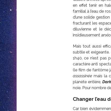
en effet tenir en h
familial à l’eau de ro
d’une solide gestion
fracturant les espace
diluvienne et le d
insidieusement anxi
Mais tout aussi effi
subtile et exigeante
1h40, ce n’est pas 
caractère anti spec
(le film de fantôme j
assassinée
mais la c
planète entière,
Dark
noie. Pour nombre de
Changer l’eau d
Car bien évidemment