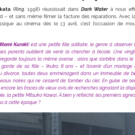
kata
(
Ring
, 1998) réussissait dans
Dark Water
à nous effr
nd – et sans même filmer la facture des réparations. Avec 
sique au cinéma dès le 13 avril, c’est l’occasion de mo
itomi Kuroki
) est une petite fille solitaire, le genre à observer
es parents oublient de venir la chercher à l’école. Une ving
le regarde toujours la même averse ; alors que s’arbitre dans l
la garde de sa fille – Ikuko, 6 ans – et l’avenir d’un mariage
 du divorce, toutes deux emménagent dans un immeuble de bét
 eaux noires qui ne cessent de tomber du ciel. En guise de se
 encore les traces de vieux avis de recherches signalant la dis
le, la petite Mitsuko Kawai.
À
bien y réfléchir, les premiers signe
us à cette époque ?