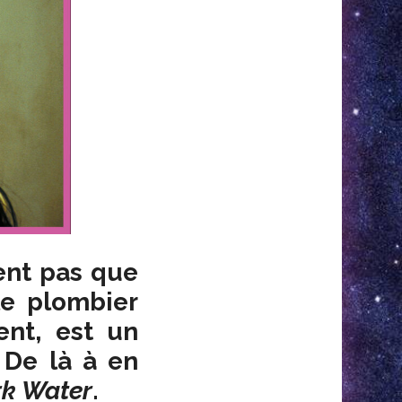
rent pas que
le plombier
nt, est un
. De là à en
k Water
.