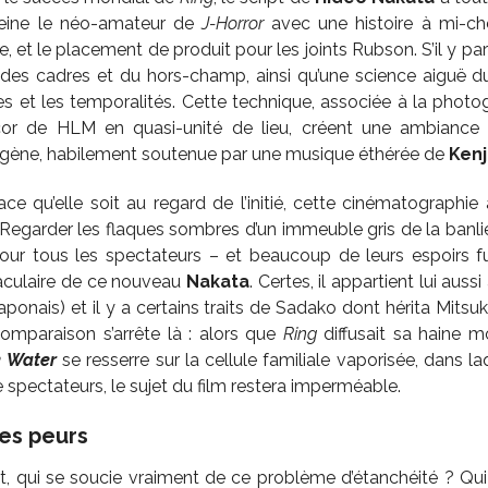
aleine le néo-amateur de
J-Horror
avec une histoire à mi-ch
se, et le placement de produit pour les joints Rubson. S’il y p
 des cadres et du hors-champ, ainsi qu’une science aiguë d
s et les temporalités. Cette technique, associée à la photogr
écor de HLM en quasi-unité de lieu, créent une ambiance 
ogène, habilement soutenue par une musique éthérée de
Kenj
cace qu’elle soit au regard de l’initié, cette cinématograph
. Regarder les flaques sombres d’un immeuble gris de la ban
pour tous les spectateurs – et beaucoup de leurs espoirs f
taculaire de ce nouveau
Nakata
. Certes, il appartient lui aus
aponais) et il y a certains traits de Sadako dont hérita Mitsuk
omparaison s’arrête là : alors que
Ring
diffusait sa haine m
 Water
se resserre sur la cellule familiale vaporisée, dans laq
 spectateurs, le sujet du film restera imperméable.
es peurs
, qui se soucie vraiment de ce problème d’étanchéité ? Qui 