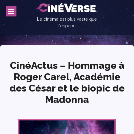
Skip
to
content
Le cinéma est plus vaste que
l'espace
CinéActus – Hommage à
Roger Carel, Académie
des César et le biopic de
Madonna