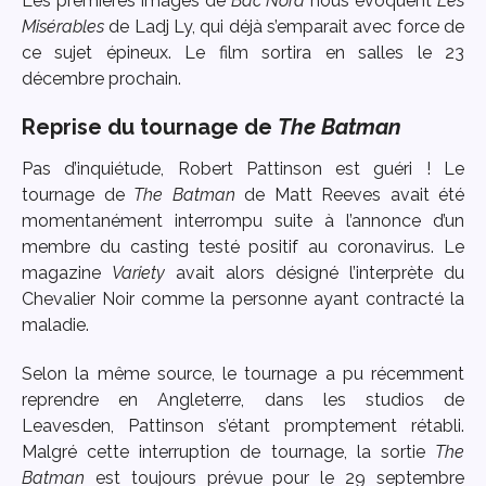
Les premières images de
Bac Nord
nous évoquent
Les
Misérables
de Ladj Ly, qui déjà s’emparait avec force de
ce sujet épineux. Le film sortira en salles le 23
décembre prochain.
Reprise du tournage de
The Batman
Pas d’inquiétude, Robert Pattinson est guéri ! Le
tournage de
The Batman
de Matt Reeves avait été
momentanément interrompu suite à l’annonce d’un
membre du casting testé positif au coronavirus. Le
magazine
Variety
avait alors désigné l’interprète du
Chevalier Noir comme la personne ayant contracté la
maladie.
Selon la même source, le tournage a pu récemment
reprendre en Angleterre, dans les studios de
Leavesden, Pattinson s’étant promptement rétabli.
Malgré cette interruption de tournage, la sortie
The
Batman
est toujours prévue pour le 29 septembre