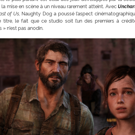
e la mise en scène à un niveau rarement atteint. Avec
Unchar
ast of Us
, Naughty Dog a poussé l’aspect cinématographiqu
titre, le fait que ce studio soit l’un des premiers à créd
 » n’est pas anodin.