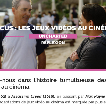
nous dans l’histoire tumultueuse de
 au cinéma.
002)
à
Assassin’s Creed
(2016),
en passant par
Max Payn
e l’adaptations de jeux vidéo au cinéma est marquée par plusi