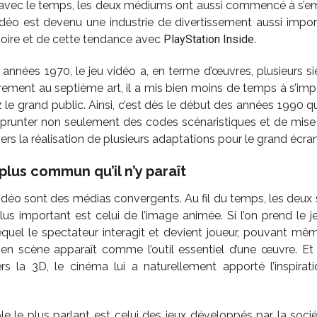
is avec le temps, les deux médiums ont aussi commencé à s’e
déo est devenu une industrie de divertissement aussi impor
toire et de cette tendance avec
PlayStation Inside
.
 années 1970, le jeu vidéo a, en terme d’œuvres, plusieurs si
rement au septième art, il a mis bien moins de temps à s’im
le grand public. Ainsi, c’est dès le début des années 1990 qu
mprunter non seulement des codes scénaristiques et de mise 
vers la réalisation de plusieurs adaptations pour le grand écran
plus commun qu’il n’y paraît
vidéo sont des médias convergents. Au fil du temps, les deux 
plus important est celui de l’image animée. Si l’on prend l
equel le spectateur interagit et devient joueur, pouvant mê
se en scène apparaît comme l’outil essentiel d’une œuvre. E
s la 3D, le cinéma lui a naturellement apporté l’inspirat
ple le plus parlant est celui des jeux développés par la soc