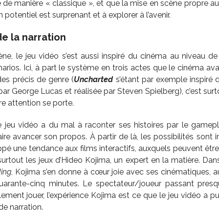
é de manière « classique », et que la mise en scène propre au
 potentiel est surprenant et à explorer à l’avenir.
e la narration
i
ne, le jeu vidéo s’est aussi inspiré du cinéma au niveau de 
arios. Ici, à part le système en trois actes que le cinéma av
des précis de genre (
Uncharted
s’étant par exemple inspiré
par George Lucas et réalisée par Steven Spielberg), c’est sur
e attention se porte.
e jeu vidéo a du mal à raconter ses histoires par le gameplay
re avancer son propos. À partir de là, les possibilités sont in
é une tendance aux films interactifs, auxquels peuvent être 
rtout les jeux d’Hideo Kojima, un expert en la matière. Dan
ing
, Kojima s’en donne à cœur joie avec ses cinématiques, au
 quarante-cinq minutes. Le spectateur/joueur passant pre
lement jouer, l’expérience Kojima est ce que le jeu vidéo a p
e narration.