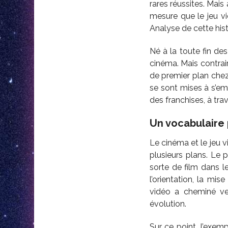
rares réussites. Ma
mesure que le jeu vi
Analyse de cette his
Né à la toute fin des
cinéma. Mais contrai
de premier plan chez 
se sont mises à s’e
des franchises, à tra
Un vocabulaire 
Le cinéma et le jeu 
plusieurs plans. Le 
sorte de film dans l
l’orientation, la mi
vidéo a cheminé ver
évolution.
Sur ce point, l’exem