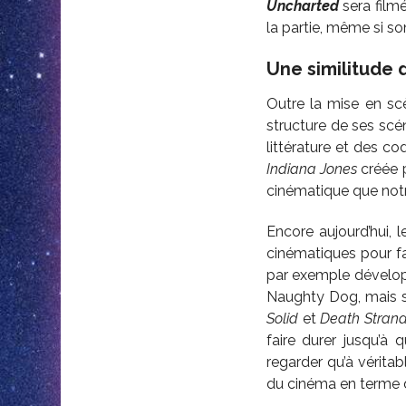
Uncharted
sera film
la partie, même si son
Une similitude d
Outre la mise en scè
structure de ses scén
littérature et des co
Indiana Jones
créée 
cinématique que notr
Encore aujourd’hui, l
cinématiques pour fai
par exemple développ
Naughty Dog, mais su
Solid
et
Death Strand
faire durer jusqu’à
regarder qu’à véritab
du cinéma en terme d