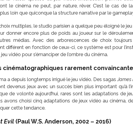
ont le cinéma ne peut, par nature, rêver. C’est le cas de 
plus loin que quiconque la structure narrative par le gamepla
oix multiples, le studio parisien a quelque peu éloigné le jeu
r donner encore plus de poids au joueur sur le déroulement
autres médias. Avec des arborescences de choix toujours 
t différent en fonction de ceux-ci, ce système est pour l’ins
e jeu vidéo pour s’émanciper de l’ombre du cinéma.
s cinématographiques rarement convaincante
éma a depuis longtemps irrigué le jeu vidéo. Des sagas
James
sont devenus jeux avec un succès bien plus important qu’à l’in
ue de volonté aujourd’hui, rares sont les adaptations de jeux
us avons choisi cinq adaptations de jeux vidéo au cinéma, d
iquer cette tendance.
t Evil
(Paul W.S. Anderson, 2002 – 2016)