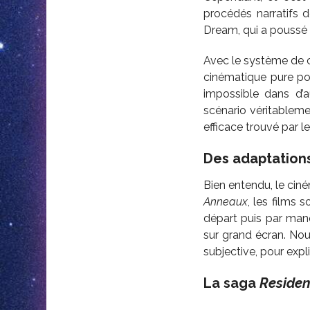
procédés narratifs d
Dream, qui a poussé 
Avec le système de ch
cinématique pure pou
impossible dans d’
scénario véritablemen
efficace trouvé par l
Des adaptation
Bien entendu, le cin
Anneaux
, les films 
départ puis par manq
sur grand écran. No
subjective, pour expl
La saga
Residen