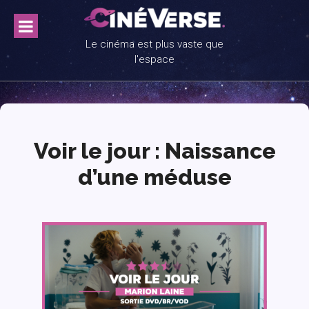
Skip
to
content
Le cinéma est plus vaste que
l'espace
Voir le jour : Naissance
d’une méduse