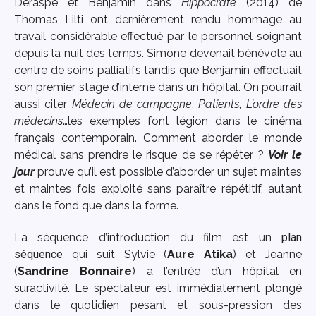
Deraspe et Benjamin dans
Hippocrate
(2014) de
Thomas Lilti ont dernièrement rendu hommage au
travail considérable effectué par le personnel soignant
depuis la nuit des temps. Simone devenait bénévole au
centre de soins palliatifs tandis que Benjamin effectuait
son premier stage d’interne dans un hôpital. On pourrait
aussi citer
Médecin de campagne
,
Patients
,
L’ordre des
médecins
…les exemples font légion dans le cinéma
français contemporain. Comment aborder le monde
médical sans prendre le risque de se répéter ?
Voir le
jour
prouve qu’il est possible d’aborder un sujet maintes
et maintes fois exploité sans paraître répétitif, autant
dans le fond que dans la forme.
La séquence d’introduction du film est un
plan
séquence
qui suit Sylvie (
Aure Atika
) et Jeanne
(
Sandrine Bonnaire
) à l’entrée d’un hôpital en
suractivité. Le spectateur est immédiatement plongé
dans le quotidien pesant et sous-pression des