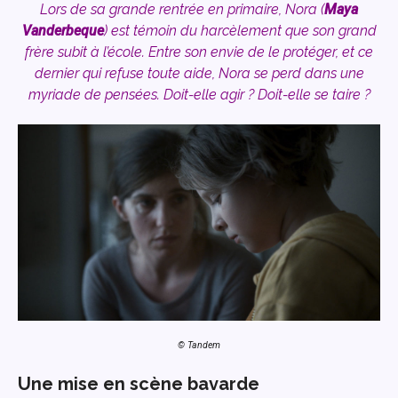
Lors de sa grande rentrée en primaire, Nora (
Maya
Vanderbeque
) est témoin du harcèlement que son grand
frère subit à l’école. Entre son envie de le protéger, et ce
dernier qui refuse toute aide, Nora se perd dans une
myriade de pensées. Doit-elle agir ? Doit-elle se taire ?
© Tandem
Une mise en scène bavarde