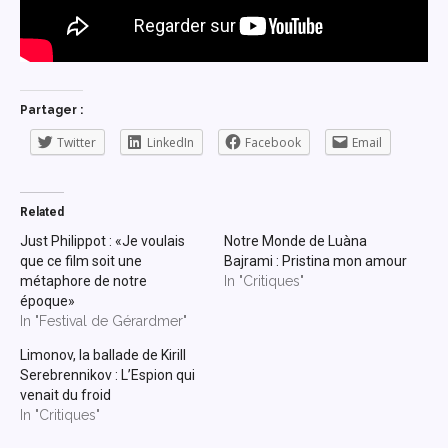
Partager :
Twitter
LinkedIn
Facebook
Email
Related
Just Philippot : «Je voulais
Notre Monde de Luàna
que ce film soit une
Bajrami : Pristina mon amour
métaphore de notre
In "Critiques"
époque»
In "Festival de Gérardmer"
Limonov, la ballade de Kirill
Serebrennikov : L’Espion qui
venait du froid
In "Critiques"