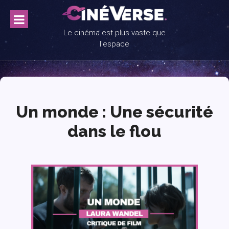
Skip
to
content
Le cinéma est plus vaste que
l'espace
Un monde : Une sécurité
dans le flou