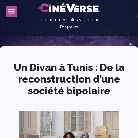
Skip
to
content
Le cinéma est plus vaste que
l'espace
Un Divan à Tunis : De la
reconstruction d’une
société bipolaire