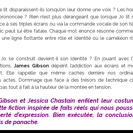
lit disparaissent-ils lorsqu’on leur donne une voix ? Les hor
s prononcée ? Rien n’est plus dérangeant que lorsque Jo li
ace à ses triples écrans ou via la commande vocale de son 
clic peut lui être fatale. Chaque mot énoncé résonne com
s une ligne flottante entre rôle et identité où le caméléon r
o se construit devient-il son identité ? En jouant avec l’
tions,
James Gibson
dépeint l’addiction aux écrans et 
sant. Elle rappelle que même cachés derrière nos ordina
s actes. Dommage que face à des trésors de technique ci
as tout à fait à la hauteur de la montée en tension.
ibson et Jessica Chastain enfilent leur cost
tte fiction inspirée de faits réels qui nous pouss
berté d’expression. Bien exécutée, la conclusi
is
de panache.