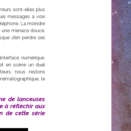
reurs sont-elles plus
t ses messages à voix
téléphone. La moindre
me une menace douce.
isque d’en perdre ses
interface numérique,
met en scène un duel
teurs, nous restons
nématographique, le
ume de lanceuses
e à réfléchir aux
on de cette série