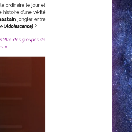
 ordinaire le jour et
histoire d’une vérité
hastain
jongler entre
e (
Adolescence)
?
nfiltre des groupes de
s. »