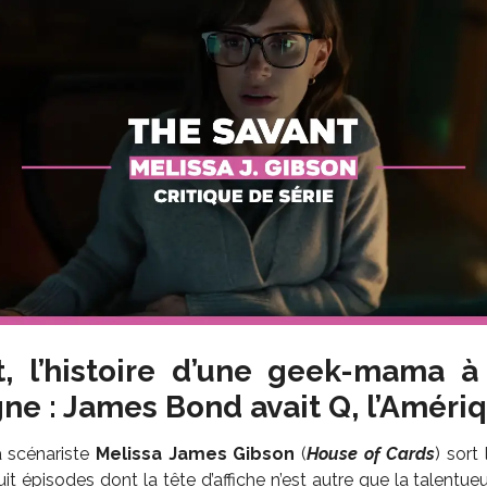
, l’histoire d’une geek-mama à 
gne : James Bond avait Q, l’Amériq
a scénariste
Melissa James Gibson
(
House of Cards
) sort 
uit épisodes dont la tête d’affiche n’est autre que la talentu