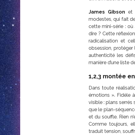
James Gibson
et
modestes, qui fait de
cette mini-série : où 
dire ? Cette réflexio
radicalisation et c
obsession, protéger 
authenticité les dé
manière d’une liste d
1,2,3 montée en
Dans toute réalisati
émotions ». Fidèle à
visible :
plans serrés 
que
le plan-séquenc
et du souffle. Rien n
Comme toujours, ell
traduit tension, souff