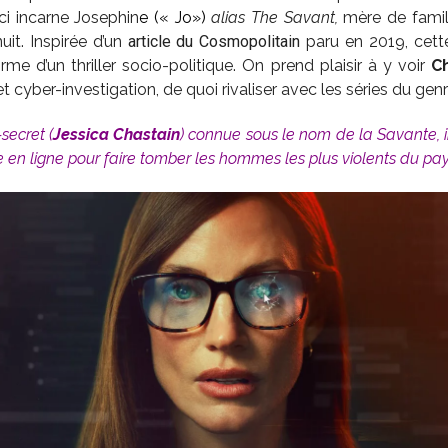
ci incarne Josephin
e (« Jo
»)
alias The Savant,
mère de famille
nuit. Inspirée d’un
article du Cosmopolitain
paru en 2019, cette 
me d’un thriller socio-politique. On prend plaisir à y voir
C
t cyber-investigation, de quoi rivaliser avec les séries du genr
secret (
Jessica Chastain
) connue sous le nom de la Savante, i
n ligne pour faire tomber les hommes les plus violents du pay