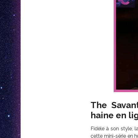
The Savant
haine en li
Fidèle à son style, l
cette mini-série en h