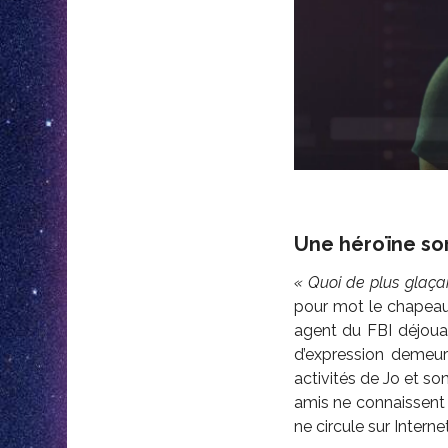
Une héroïne sort
«
Quoi de plus glaçant
pour mot le chapeau 
agent du FBI déjouan
d’expression demeur
activités de Jo et so
amis ne connaissent l
ne circule sur Internet