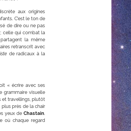
iscrète aux origines
ants. C’est le ton de
orisé de dire ou ne pas
 ; celle qui combat la
es partagent la même
ires retranscrit avec
liste
de radicaux à la
oit « écrire avec ses
ne grammaire visuelle
et travellings, plutôt
plus près de la chair
les yeux de
Chastain
.
are où chaque regard