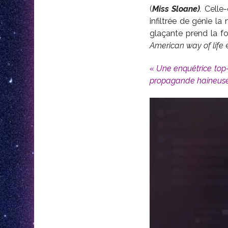
(
Miss Sloane)
.
Celle-
infiltrée de génie la 
glaçante prend la for
American way of life
e
« Une enquêtrice top-
propagande haineuse e