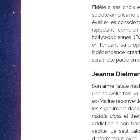
Fidèle à ses choix 
société américaine et
éveiller les conscienc
rappelant combien 
hollywoodiennes, (
en fondant sa prop
indépendance créativ
serait-elle partie en 
Jeanne Dielma
Son arme fatale n’es
une nouvelle fois un
ex-Marine reconvertie
les supprimant dans 
middle class
et l’hé
addiction à son trav
vacille. Le seul ta
d’informations avec 