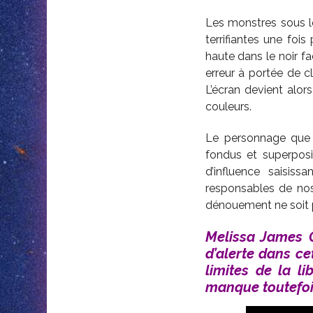
Les monstres sous le 
terrifiantes une foi
haute dans le noir f
erreur à portée de 
L’écran devient alor
couleurs.
Le personnage que J
fondus et superposi
d’influence saisis
responsables de no
dénouement ne soit p
Melissa James G
d’alerte dans ce
limites de la li
manque
toutefo