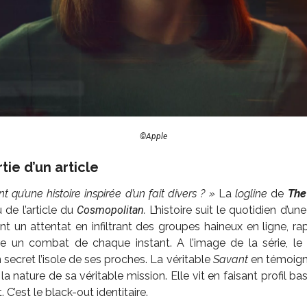
©Apple
ie d’un article
 qu’une histoire inspirée d’un fait divers ? »
La
logline
de
The
de l’article du
Cosmopolitan
.
L’histoire suit le quotidien d’u
t un attentat en infiltrant des groupes haineux en ligne, rap
e un combat de chaque instant. A l’image de la série, le
n secret l’isole de ses proches. La véritable
Savant
en témoigne 
a nature de sa véritable mission. Elle vit en faisant
profil ba
. C’est le black-out identitaire.