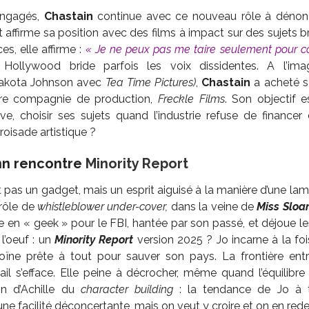
engagés,
Chastain
continue avec ce nouveau rôle à dénonc
 affirme sa position avec des films à impact sur des sujets b
es, elle affirme :
« Je ne peux pas me taire seulement pour con
Hollywood bride parfois les voix dissidentes. A l’imag
Dakota Johnson avec
Tea Time Pictures)
,
Chastain
a acheté sa
re compagnie de production,
Freckle Films
. Son objectif es
e, choisir ses sujets quand l’industrie refuse de financer d
croisade artistique ?
nn rencontre
Minority Report
t pas un gadget, mais un esprit aiguisé à la manière d’une la
 rôle de
whistleblower under-cover,
dans la veine de
Miss Sloa
 en « geek » pour le FBI, hantée par son passé, et déjoue les
l’oeuf : un
Minority Report
version 2025 ? Jo incarne à la foi
roïne prête à tout pour sauver son pays. La frontière ent
ail s’efface. Elle peine à décrocher, même quand l’équilibre
lon d’Achille du
character building
: la tendance de Jo à t
une facilité déconcertante, mais on veut y croire et on en re