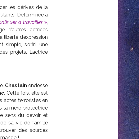
er les dérives de la
rûlants. Déterminée à
tinuer à travailler »
,
e d’autres actrices
 liberté d’expression
t simple, s’offrir une
es projets. L’actrice
me.
Chastain
endosse
ne.
Cette fois, elle est
 actes terroristes en
s la mère protectrice
re sens du devoir et
 de sa vie de famille
rouver des sources
demande !