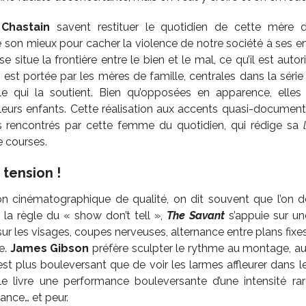
Chastain
savent restituer le quotidien de cette mère d
 son mieux pour cacher la violence de notre société à ses enf
se situe la frontière entre le bien et le mal, ce qu’il est aut
n est portée par les mères de famille, centrales dans la série
elle qui la soutient. Bien qu’opposées en apparence, ell
leurs enfants. Cette réalisation aux accents quasi-documenta
fis rencontrés par cette femme du quotidien, qui rédige sa
e courses.
 tension !
on cinématographique de qualité, on dit souvent que l’on d
 la règle du « show don’t tell »,
The Savant
s’appuie sur u
sur les visages, coupes nerveuses, alternance entre plans fixes 
e.
James Gibson
préfère
sculpter le rythme au montage, au 
’est plus bouleversant que de voir les larmes affleurer dans 
e livre une performance bouleversante d’une intensité r
rance… et peur.