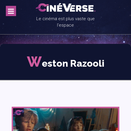
Skip
to
content
Le cinéma est plus vaste que
l'espace
W
eston Razooli