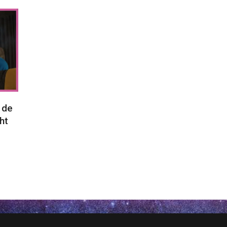
 de
ht