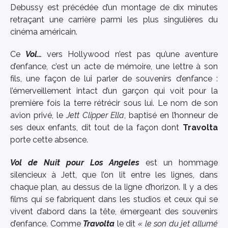
Debussy est précédée d’un montage de dix minutes
retraçant une carrière parmi les plus singulières du
cinéma américain.
Ce
Vol…
vers Hollywood n’est pas qu’une aventure
d’enfance, c’est un acte de mémoire, une lettre à son
fils, une façon de lui parler de souvenirs d’enfance :
l’émerveillement intact d’un garçon qui voit pour la
première fois la terre rétrécir sous lui. Le nom de son
avion privé, le
Jett Clipper Ella
, baptisé en l’honneur de
ses deux enfants, dit tout de la façon dont
Travolta
porte cette absence.
Vol de Nuit pour Los Angeles
est un hommage
silencieux à Jett, que l’on lit entre les lignes, dans
chaque plan, au dessus de la ligne d’horizon. Il y a des
films qui se fabriquent dans les studios et ceux qui se
vivent d’abord dans la tête, émergeant des souvenirs
d’enfance. Comme
Travolta
le dit
« le son du jet allumé