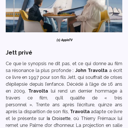
(c) AppleTV
Jett privé
Ce que le synopsis ne dit pas, et ce qui donne au film
sa résonance la plus profonde :
John Travolta
a écrit
ce livre en 1997 pour son fils Jett, qui souffrait de crises
d’épilepsie depuis l’enfance. Décédé à l’âge de 16 ans
en 2009,
Travolta
lui rend un dernier hommage à
travers ce film, qu’il qualifie de « très
personnel ». Trente ans après l’écriture, quinze ans
après la disparition de son fils,
Travolta
adapte ce livre
et le présente sur
la Croisette
, où Thierry Frémaux lui
remet une Palme d’or d’honneur. La projection en salle