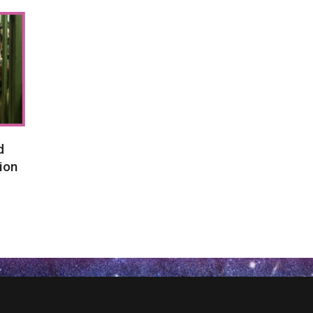
d
ion