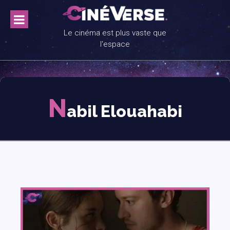
Skip
to
content
Le cinéma est plus vaste que
l'espace
N
abil Elouahabi