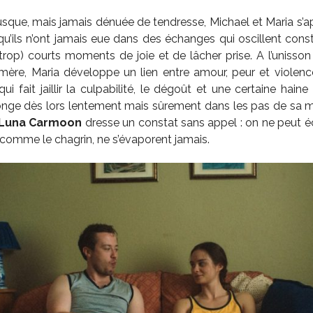
usque, mais jamais dénuée de tendresse, Michael et Maria s’ap
 qu’ils n’ont jamais eue dans des échanges qui oscillent co
trop) courts moments de joie et de lâcher prise. A l’unisson 
 mère, Maria développe un lien entre amour, peur et violenc
ui fait jaillir la culpabilité, le dégoût et une certaine hai
nge dès lors lentement mais sûrement dans les pas de sa mèr
Luna Carmoon
dresse un constat sans appel : on ne peut 
 comme le chagrin, ne s’évaporent jamais.