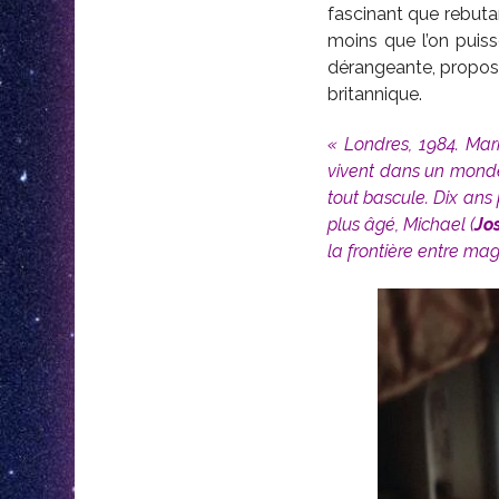
fascinant que rebutan
moins que l’on puisse
dérangeante, propo
britannique.
« Londres, 1984. Mari
vivent dans un monde 
tout bascule. Dix ans
plus âgé, Michael (
Jo
la frontière entre magi