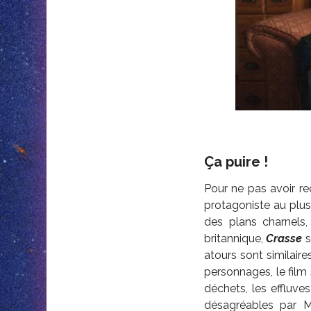
Ça puire !
Pour ne pas avoir r
protagoniste au plus 
des plans charnels,
britannique,
Crasse
s
atours sont similair
personnages, le film
déchets, les effluves
désagréables par Mi