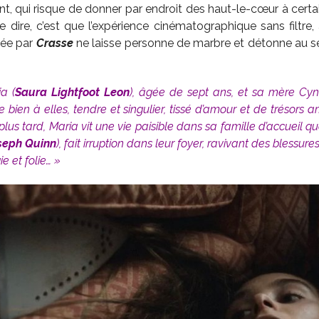
t, qui risque de donner par endroit des haut-le-cœur à certai
 dire, c’est que l’expérience cinématographique sans filtre, 
sée par
Crasse
ne laisse personne de marbre et détonne au se
a (
Saura Lightfoot Leon
), âgée de sept ans, et sa mère Cyn
bien à elles, tendre et singulier, tissé d’amour et de trésors a
 plus tard, Maria vit une vie paisible dans sa famille d’accuei
seph Quinn
), fait irruption dans leur foyer, ravivant des blessure
e et folie… »