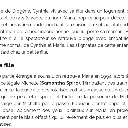
e de Diogène, Cynthia vit avec sa fille dans un logement 
s et de rats (vivants, ou non). Maria, trop jeune pour décele
en cet amas immonde jonchant la maison du sol au plafond
sentation de l’amour inconditionnel que lui porte sa maman.
ite fille, le spectateur se retrouve plongé avec empath
me normal, de Cynthia et Maria. Les stigmates de cette enfa
tard chez la petite fille.
 fille
 partie étrange à souhait, on retrouve Maria en 1994, alors 
ice légale Michelle (
Samantha Spiro
). Trimballant des trau
ence, la jeune fille déscolarisée voit ses « casseroles » du p
 qui ne peut être spoilé, et l’autre en la personne de Mic
harge par Michelle par le passé. Éboueur, bientôt papa et
ire pose rapidement des yeux libidineux sur Maria, en proi
ment par le biais olfactif, qui lui reviennent de plus en plus 
hoses.