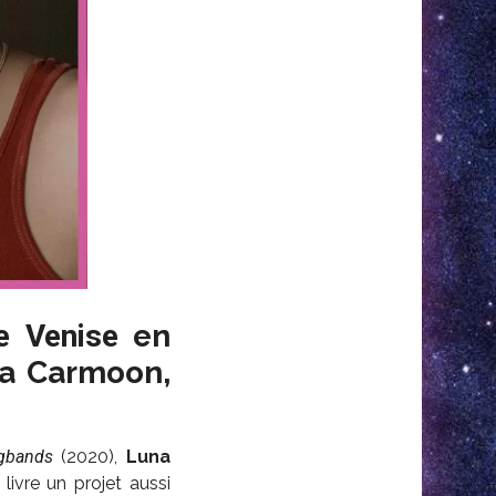
e Venise
en
na Carmoon,
gbands
(2020),
Luna
 livre un projet aussi