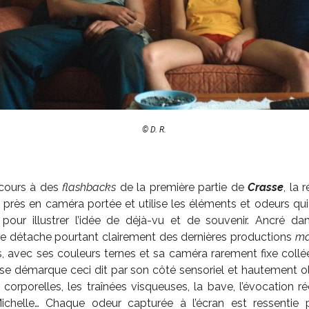
© D. R.
ecours à des
flashbacks
de la première partie de
Crasse
, la 
près en caméra portée et utilise les éléments et odeurs qui l
 pour illustrer l’idée de déjà-vu et de souvenir. Ancré dan
e détache pourtant clairement des dernières productions
ma
es, avec ses couleurs ternes et sa caméra rarement fixe coll
 se démarque ceci dit par son côté sensoriel et hautement ol
 corporelles, les traînées visqueuses, la bave, l’évocation r
chelle… Chaque odeur capturée à l’écran est ressentie p