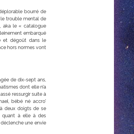
déplorable bourré de
r le trouble mental de
, aka le « catalogue
 Pleinement embarqué
ie et dégoût dans le
nce hors normes vont
âgée de dix-sept ans,
matismes dont elle n’a
assé ressurgir suite à
hael, bébé né accro’
 à deux doigts de se
e quant à elle à des
et déclenche une envie