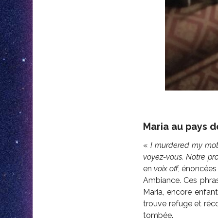
Maria au pays d
«
I murdered my moth
voyez-vous. Notre pr
en
voix off
, énoncées
Ambiance. Ces phrase
Maria, encore enfan
trouve refuge et réco
tombée.