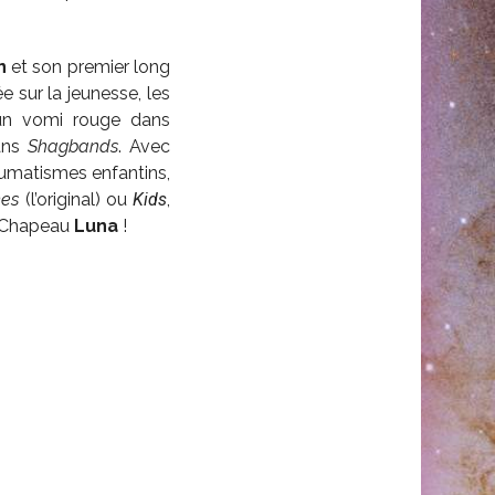
n
et son premier long
e sur la jeunesse, les
 un vomi rouge dans
dans
Shagbands
. Avec
raumatismes enfantins,
es
(l’original) ou
Kids
,
r. Chapeau
Luna
!