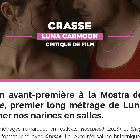
n avant-première à la
Mostra d
e
, premier long métrage de Lu
ner nos narines en salles.
métrages remarqués en festivals,
Nosebleed
(2018) et
Sha
 format long avec
Crasse
. La jeune réalisatrice britannique