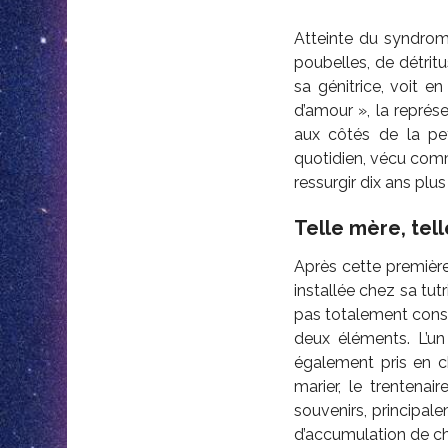
Atteinte du syndrom
poubelles, de détritu
sa génitrice, voit 
d’amour », la repré
aux côtés de la pet
quotidien, vécu com
ressurgir dix ans plus 
Telle mère, telle
Après cette première
installée chez sa tutr
pas totalement consci
deux éléments. L’un
également pris en c
marier, le trentena
souvenirs, principale
d’accumulation de c