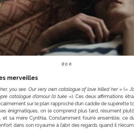
© D. R.
es merveilles
er, you see. Our very own catalogue of love killed her
» («
J
opre catalogue d’amour l’a tuée
»). Ces deux affirmations ét
 calmement sur le plan rapproché d’un caddie de supérette t
s énigmatiques, on le comprend plus tard, résument plutôt 
t, et sa mère Cynthia. Constamment fourré ensemble, ce duo
nfort dans son royaume à l’abri des regards quand il n’écume 