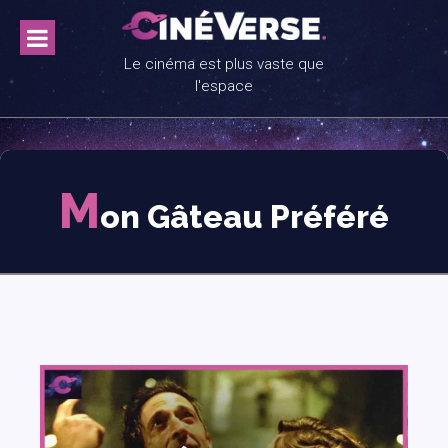
Skip
to
content
Le cinéma est plus vaste que
l'espace
M
on Gâteau Préféré