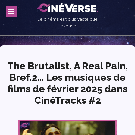
Skip
to
content
Le cinéma est plus vaste que
l'espace
The Brutalist, A Real Pain,
Bref.2… Les musiques de
films de février 2025 dans
CinéTracks #2