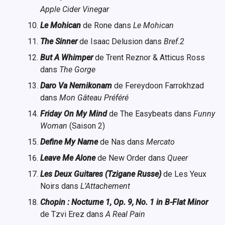
Apple Cider Vinegar
Le Mohican
de Rone dans
Le Mohican
The Sinner
de Isaac Delusion dans
Bref.2
But A Whimper
de Trent Reznor & Atticus Ross
dans
The Gorge
Daro Va Nemikonam
de Fereydoon Farrokhzad
dans
Mon Gâteau Préféré
Friday On My Mind
de The Easybeats dans
Funny
Woman
(Saison 2)
Define My Name
de Nas dans
Mercato
Leave Me Alone
de New Order dans
Queer
Les Deux Guitares (Tzigane Russe)
de Les Yeux
Noirs dans
L’Attachement
Chopin : Nocturne 1, Op. 9, No. 1 in B-Flat Minor
de Tzvi Erez dans
A Real Pain