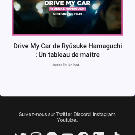
Drive My Car de Ryūsuke Hamaguchi
: Un tableau de maître
Josselin Colnot
Suivez-nous sur Twitter, Discord, Instagram,
Youtube…
Twitter
Instagram
Spotify
YouTube
Facebook
LinkedIn
TikTok