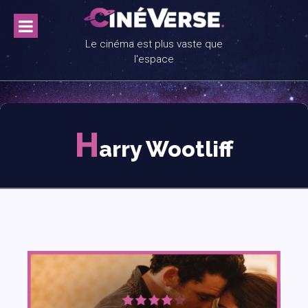
Skip
to
content
Le cinéma est plus vaste que
l'espace
H
arry Wootliff