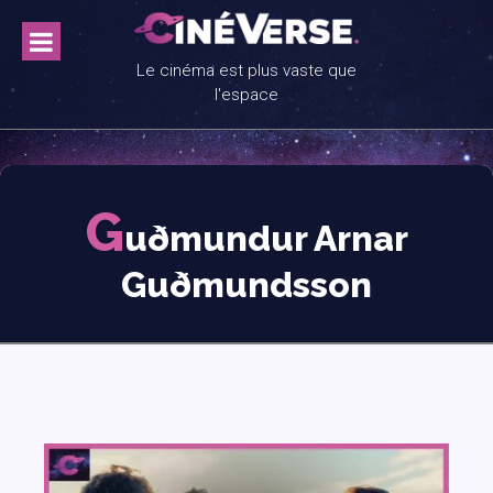
Skip
to
content
Le cinéma est plus vaste que
l'espace
G
uðmundur Arnar
Guðmundsson