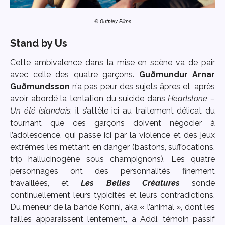
© Outplay Films
Stand by Us
Cette ambivalence dans la mise en scène va de pair
avec celle des quatre garçons.
Guðmundur Arnar
Guðmundsson
n’a pas peur des sujets âpres et, après
avoir abordé la tentation du suicide dans
Heartstone –
Un été islandais
, il s’attèle ici au traitement délicat du
tournant que ces garçons doivent négocier à
l’adolescence, qui passe ici par la violence et des jeux
extrêmes les mettant en danger (bastons, suffocations,
trip hallucinogène sous champignons). Les quatre
personnages ont des personnalités finement
travaillées, et
Les Belles Créatures
sonde
continuellement leurs typicités et leurs contradictions.
Du meneur de la bande Konni, aka « l’animal », dont les
failles apparaissent lentement, à Addi, témoin passif