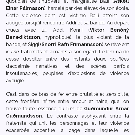
quotidien de l’introverti et marginalisé Balli (
Áskell
Einar Pálmason
), harcelé par des élèves de son école.
Cette violence dont est victime Balli atteint son
apogée lorsqu’il rencontre Addi et sa bande. Au départ
cruels avec lui, Addi, Konni (
Viktor Benóný
Benediktsson
, hypnotique), le plus violent de la
bande, et Siggi (
Snorri Rafn Frímannsson
) se révèlent
in fine
fraternels et aimants à son égard. Le film n’a de
cesse d’osciller entre des instants doux, bouffées
d’accalmie narratives, et des scènes, parfois
insoutenables, peuplées d’explosions de violence
aveugle.
C’est dans ce bras de fer entre brutalité et sensibilité,
cette frontière infime entre amour et haine, que l’on
trouve toute l’essence du film de
Guðmundur Arnar
Guðmundsson
. Le contraste asphyxiant entre la
fraternité qui unit les personnages et leur violence
exacerbée accentue la cage dans laquelle les