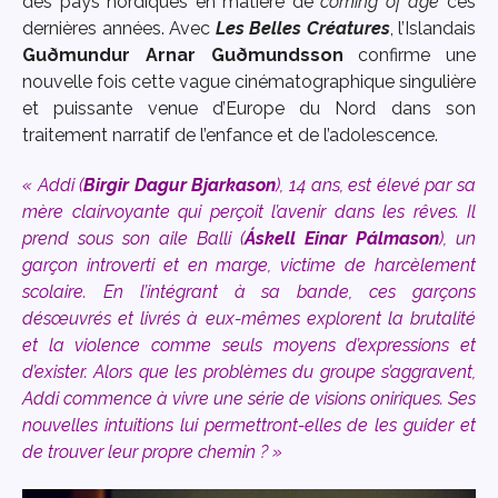
des pays nordiques en matière de
coming of age
ces
dernières années. Avec
Les Belles Créatures
, l’Islandais
Guðmundur Arnar Guðmundsson
confirme une
nouvelle fois cette vague cinématographique singulière
et puissante venue d’Europe du Nord dans son
traitement narratif de l’enfance et de l’adolescence.
« Addi (
Birgir Dagur Bjarkason
), 14 ans, est élevé par sa
mère clairvoyante qui perçoit l’avenir dans les rêves. Il
prend sous son aile Balli (
Áskell Einar Pálmason
), un
garçon introverti et en marge, victime de harcèlement
scolaire. En l’intégrant à sa bande, ces garçons
désœuvrés et livrés à eux-mêmes explorent la brutalité
et la violence comme seuls moyens d’expressions et
d’exister. Alors que les problèmes du groupe s’aggravent,
Addi commence à vivre une série de visions oniriques. Ses
nouvelles intuitions lui permettront-elles de les guider et
de trouver leur propre chemin ? »