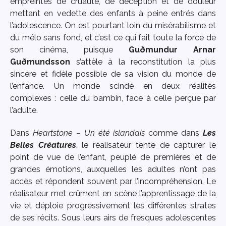
empreintes de cruauté, de déception et de douleur
mettant en vedette des enfants à peine entrés dans
l’adolescence. On est pourtant loin du misérabilisme et
du mélo sans fond, et c’est ce qui fait toute la force de
son cinéma, puisque
Guðmundur Arnar
Guðmundsson
s’attèle à la reconstitution la plus
sincère et fidèle possible de sa vision du monde de
l’enfance. Un monde scindé en deux réalités
complexes : celle du bambin, face à celle perçue par
l’adulte.
Dans
Heartstone – Un été islandais
comme dans
Les
Belles Créatures
, le réalisateur tente de capturer le
point de vue de l’enfant, peuplé de premières et de
grandes émotions, auxquelles les adultes n’ont pas
accès et répondent souvent par l’incompréhension. Le
réalisateur met crûment en scène l’apprentissage de la
vie et déploie progressivement les différentes strates
de ses récits. Sous leurs airs de fresques adolescentes