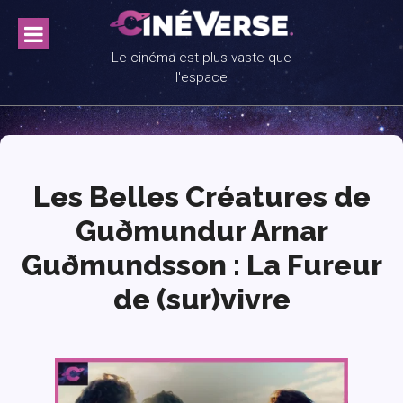
Skip
to
content
Le cinéma est plus vaste que
l'espace
Les Belles Créatures de
Guðmundur Arnar
Guðmundsson : La Fureur
de (sur)vivre