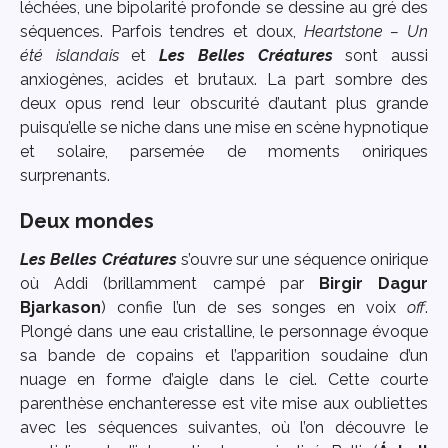
léchées, une bipolarité profonde se dessine au gré des
séquences. Parfois tendres et doux,
Heartstone – Un
été islandais
et
Les Belles Créatures
sont aussi
anxiogènes, acides et brutaux. La part sombre des
deux opus rend leur obscurité d’autant plus grande
puisqu’elle se niche dans une mise en scène hypnotique
et solaire, parsemée de moments oniriques
surprenants.
Deux mondes
Les Belles Créatures
s’ouvre sur une séquence onirique
où Addi (brillamment campé par
Birgir Dagur
Bjarkason
) confie l’un de ses songes en voix
off
.
Plongé dans une eau cristalline, le personnage évoque
sa bande de copains et l’apparition soudaine d’un
nuage en forme d’aigle dans le ciel. Cette courte
parenthèse enchanteresse est vite mise aux oubliettes
avec les séquences suivantes, où l’on découvre le