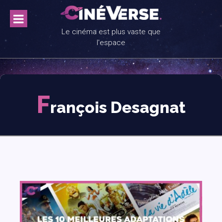
Skip
to
content
Le cinéma est plus vaste que
l'espace
F
rançois Desagnat