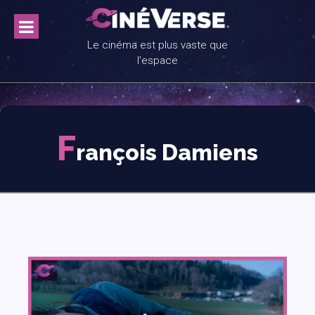
Skip
to
content
Le cinéma est plus vaste que
l'espace
F
rançois Damiens