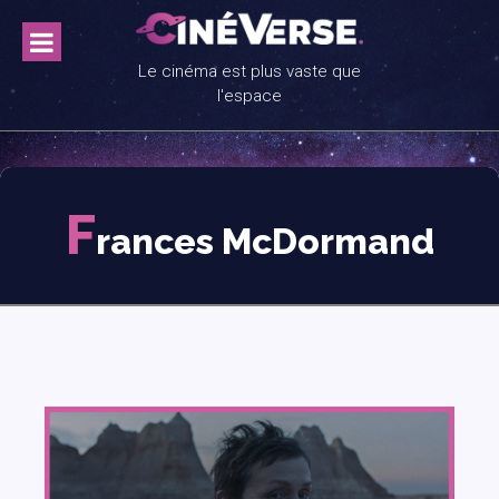
Skip
to
content
Le cinéma est plus vaste que
l'espace
F
rances McDormand