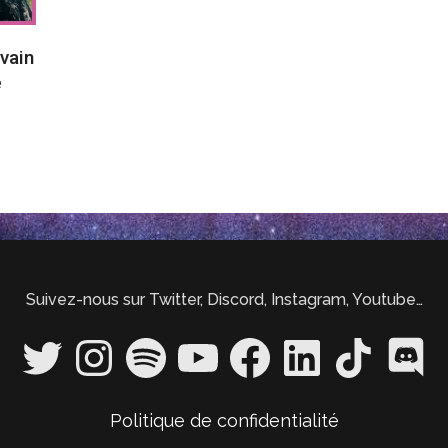
vain
e
Suivez-nous sur Twitter, Discord, Instagram, Youtube…
Twitter
Instagram
Spotify
YouTube
Facebook
LinkedIn
TikTok
Discord
Politique de confidentialité