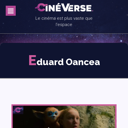
Skip
to
content
Le cinéma est plus vaste que
l'espace
E
duard Oancea