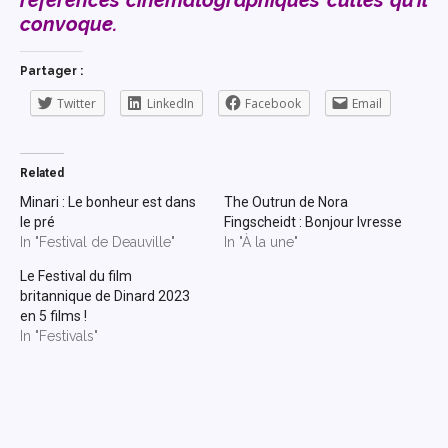
références cinématographiques cultes qu’il
convoque.
Partager :
Twitter
LinkedIn
Facebook
Email
Related
Minari : Le bonheur est dans
The Outrun de Nora
le pré
Fingscheidt : Bonjour Ivresse
In "Festival de Deauville"
In "À la une"
Le Festival du film
britannique de Dinard 2023
en 5 films !
In "Festivals"