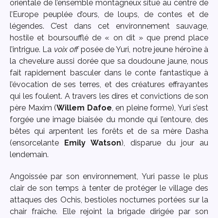
orientale de l’ensemble montagneux situé au centre de
l’Europe peuplée d’ours, de loups, de contes et de
légendes. C’est dans cet environnement sauvage,
hostile et boursoufflé de « on dit » que prend place
l’intrigue. La
voix off
posée de Yuri, notre jeune héroïne à
la chevelure aussi dorée que sa doudoune jaune, nous
fait rapidement basculer dans le conte fantastique à
l’évocation de ses terres, et des créatures effrayantes
qui les foulent. A travers les dires et convictions de son
père Maxim (
Willem Dafoe
, en pleine forme), Yuri s’est
forgée une image biaisée du monde qui l’entoure, des
bêtes qui arpentent les forêts et de sa mère Dasha
(ensorcelante
Emily Watson
), disparue du jour au
lendemain.
Angoissée par son environnement, Yuri passe le plus
clair de son temps à tenter de protéger le village des
attaques des Ochis, bestioles nocturnes portées sur la
chair fraîche. Elle rejoint la brigade dirigée par son