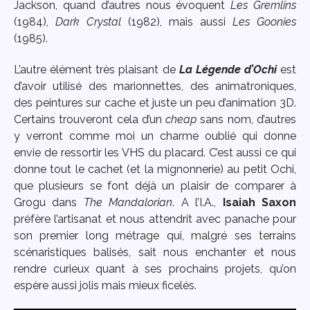
Jackson, quand d’autres nous évoquent
Les Gremlins
(1984),
Dark Crystal
(1982), mais aussi
Les Goonies
(1985).
L’autre élément très plaisant de
La Légende d’Ochi
est
d’avoir utilisé des marionnettes, des animatroniques,
des peintures sur cache et juste un peu d’animation 3D.
Certains trouveront cela d’un
cheap
sans nom, d’autres
y verront comme moi un charme oublié qui donne
envie de ressortir les VHS du placard. C’est aussi ce qui
donne tout le cachet (et la mignonnerie) au petit Ochi,
que plusieurs se font déjà un plaisir de comparer à
Grogu dans
The Mandalorian
. A l’I.A.,
Isaiah Saxon
préfère l’artisanat et nous attendrit avec panache pour
son premier long métrage qui, malgré ses terrains
scénaristiques balisés, sait nous enchanter et nous
rendre curieux quant à ses prochains projets, qu’on
espère aussi jolis mais mieux ficelés.