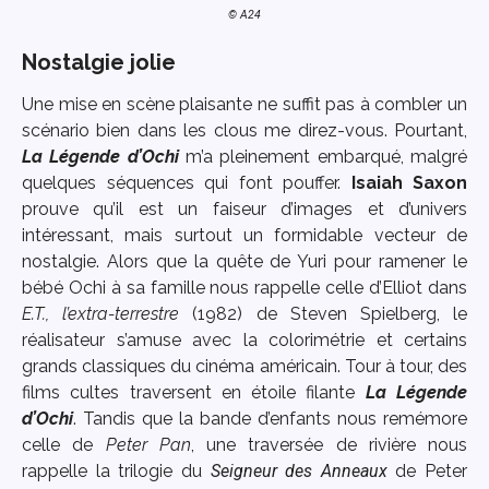
© A24
Nostalgie jolie
Une mise en scène plaisante ne suffit pas à combler un
scénario bien dans les clous me direz-vous. Pourtant,
La Légende d’Ochi
m’a pleinement embarqué, malgré
quelques séquences qui font pouffer.
Isaiah Saxon
prouve qu’il est un faiseur d’images et d’univers
intéressant, mais surtout un formidable vecteur de
nostalgie. Alors que la quête de Yuri pour ramener le
bébé Ochi à sa famille nous rappelle celle d’Elliot dans
E.T., l’extra-terrestre
(1982) de Steven Spielberg, le
réalisateur s’amuse avec la colorimétrie et certains
grands classiques du cinéma américain. Tour à tour, des
films cultes traversent en étoile filante
La Légende
d’Ochi
. Tandis que la bande d’enfants nous remémore
celle de
Peter Pan
, une traversée de rivière nous
rappelle la trilogie du
Seigneur des Anneaux
de Peter