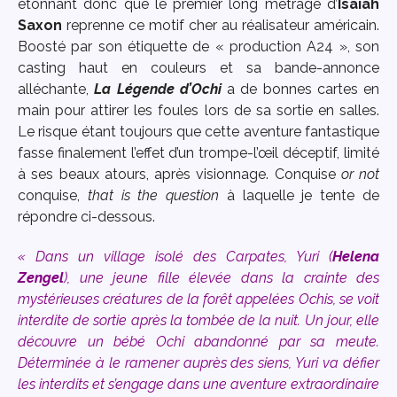
étonnant donc que le premier long métrage d’
Isaiah
Saxon
reprenne ce motif cher au réalisateur américain.
Boosté par son étiquette de « production A24 », son
casting haut en couleurs et sa bande-annonce
alléchante,
La Légende d’Ochi
a de bonnes cartes en
main pour attirer les foules lors de sa sortie en salles.
Le risque étant toujours que cette aventure fantastique
fasse finalement l’effet d’un trompe-l’œil déceptif, limité
à ses beaux atours, après visionnage. Conquise
or not
conquise,
that is the question
à laquelle je tente de
répondre ci-dessous.
« Dans un village isolé des Carpates, Yuri (
Helena
Zengel
), une jeune fille élevée dans la crainte des
mystérieuses créatures de la forêt appelées Ochis, se voit
interdite de sortie après la tombée de la nuit. Un jour, elle
découvre un bébé Ochi abandonné par sa meute.
Déterminée à le ramener auprès des siens, Yuri va défier
les interdits et s’engage dans une aventure extraordinaire