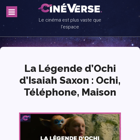
Skip
to
content
Le cinéma est plus vaste que
l'espace
La Légende d’Ochi
d’Isaiah Saxon : Ochi,
Téléphone, Maison