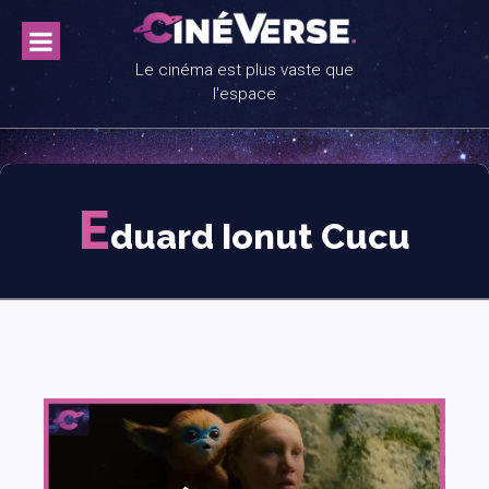
Skip
to
content
Le cinéma est plus vaste que
l'espace
E
duard Ionut Cucu