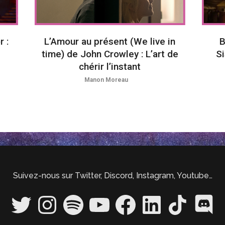
 :
L’Amour au présent (We live in
B
time) de John Crowley : L’art de
Si
chérir l’instant
Manon Moreau
Suivez-nous sur Twitter, Discord, Instagram, Youtube…
Twitter
Instagram
Spotify
YouTube
Facebook
LinkedIn
TikTok
Discord