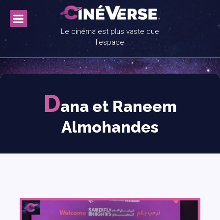
Skip
to
content
Le cinéma est plus vaste que
l'espace
D
ana et Raneem
Almohandes