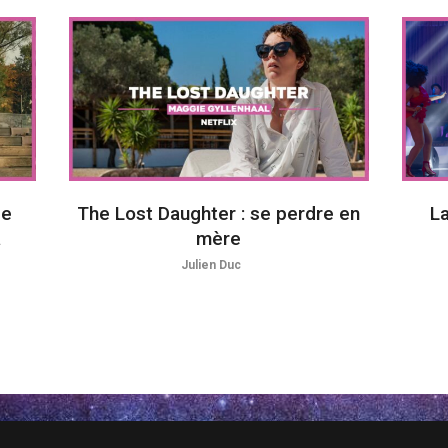
de
The Lost Daughter : se perdre en
La
a
mère
Julien Duc