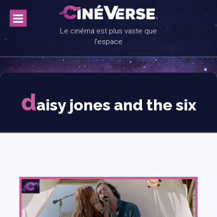
Skip
to
content
Le cinéma est plus vaste que
l'espace
d
aisy jones and the six