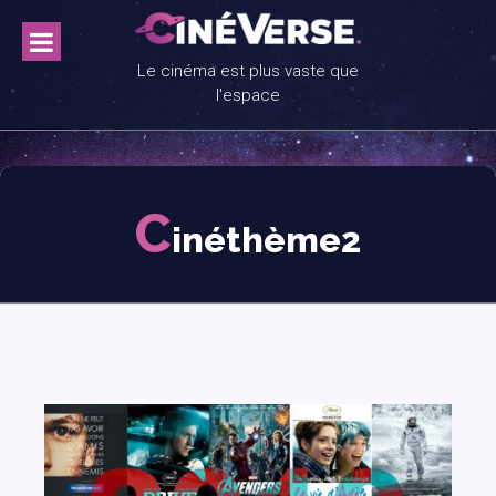
Skip
to
content
Le cinéma est plus vaste que
l'espace
C
inéthème2