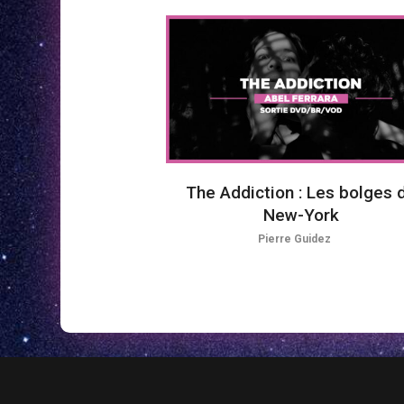
The Addiction : Les bolges 
New-York
Pierre Guidez