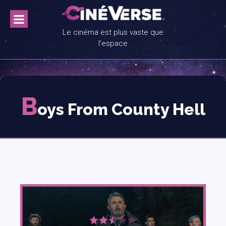
Skip
to
content
Le cinéma est plus vaste que
l'espace
B
oys From County Hell