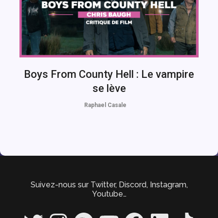
Boys From County Hell : Le vampire
se lève
Raphael Casale
Suivez-nous sur Twitter, Discord, Instagram,
Youtube…
Twitter
Instagram
Spotify
YouTube
Facebook
LinkedIn
TikTok