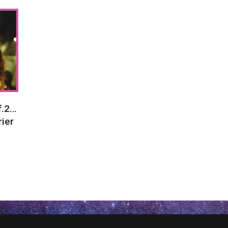
f.2…
rier