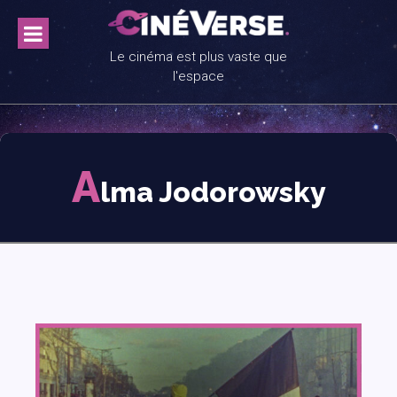
Skip
to
content
Le cinéma est plus vaste que
l'espace
A
lma Jodorowsky