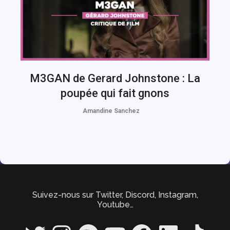
M3GAN de Gerard Johnstone : La
poupée qui fait gnons
Amandine Sanchez
Suivez-nous sur Twitter, Discord, Instagram,
Youtube…
Twitter
Instagram
Spotify
YouTube
Facebook
LinkedIn
TikTok