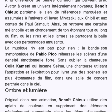
À la différence de James Cameron qui parvient avec
Avatar
à créer un univers intégralement novateur,
Benoît
Chieux
parsème le sien de références marquées et
assumées à l’univers d’Hayao Miyazaki, aux Ghibli et aux
contes de Paul Grimault. Ainsi, on retrouve une certaine
mélancolie et un changement de ton étonnant tout au long
du film, où les rires et les larmes se partagent la balle
avec des personnages amusants.
La musique n’y est pas pour rien : la bande-son
symphonique de
Pablo Pico
réhausse les scènes d’une
densité émotionnelle forte. Sans oublier la chanteuse
Celia Kameni
qui incarne Selma, une chanteuse utlisant
l’aspiration et l’expiration pour livrer une des scènes les
plus étonnantes du film, dans une salle de concert
perchée dans le ciel.
Ombre et lumière
Original dans son animation,
Benoît Chieux
utilise des
aplats de couleurs en supprimant des éléments
généralement essentiels dans les films d’animation.