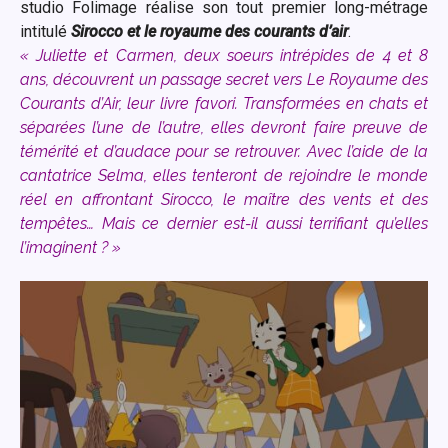
studio Folimage réalise son tout premier long-métrage
intitulé
Sirocco et le royaume des courants d’air
.
« Juliette et Carmen, deux soeurs intrépides de 4 et 8
ans, découvrent un passage secret vers Le Royaume des
Courants d’Air, leur livre favori. Transformées en chats et
séparées l’une de l’autre, elles devront faire preuve de
témérité et d’audace pour se retrouver. Avec l’aide de la
cantatrice Selma, elles tenteront de rejoindre le monde
réel en affrontant Sirocco, le maître des vents et des
tempêtes… Mais ce dernier est-il aussi terrifiant qu’elles
l’imaginent ? »