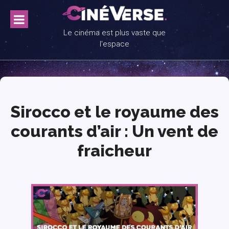
Skip
to
content
Le cinéma est plus vaste que
l'espace
Sirocco et le royaume des
courants d’air : Un vent de
fraicheur