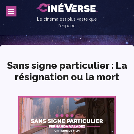
Skip
to
content
Le cinéma est plus vaste que
l'espace
Sans signe particulier : La
résignation ou la mort