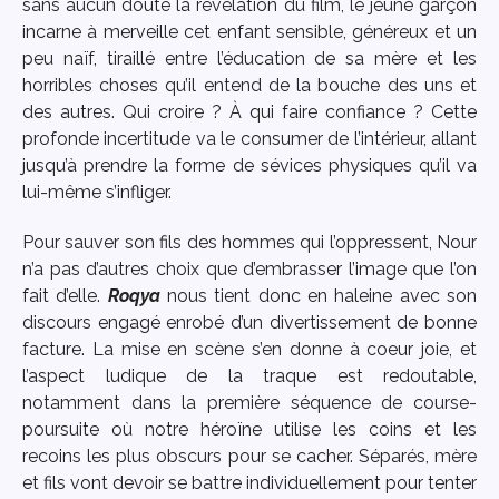
sans aucun doute la révélation du film, le jeune garçon
incarne à merveille cet enfant sensible, généreux et un
peu naïf, tiraillé entre l’éducation de sa mère et les
horribles choses qu’il entend de la bouche des uns et
des autres. Qui croire ? À qui faire confiance ? Cette
profonde incertitude va le consumer de l’intérieur, allant
jusqu’à prendre la forme de sévices physiques qu’il va
lui-même s’infliger.
Pour sauver son fils des hommes qui l’oppressent, Nour
n’a pas d’autres choix que d’embrasser l’image que l’on
fait d’elle.
Roqya
nous tient donc en haleine avec son
discours engagé enrobé d’un divertissement de bonne
facture. La mise en scène s’en donne à coeur joie, et
l’aspect ludique de la traque est redoutable,
notamment dans la première séquence de course-
poursuite où notre héroïne utilise les coins et les
recoins les plus obscurs pour se cacher. Séparés, mère
et fils vont devoir se battre individuellement pour tenter