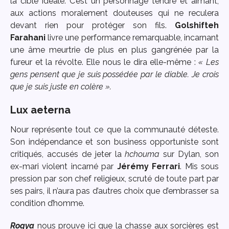
la cible idéale. C’est un personnage tendre et aimant,
aux actions moralement douteuses qui ne reculera
devant rien pour protéger son fils.
Golshifteh
Farahani
livre une performance remarquable, incarnant
une âme meurtrie de plus en plus gangrénée par la
fureur et la révolte. Elle nous le dira elle-même :
« Les
gens pensent que je suis possédée par le diable. Je crois
que je suis juste en colère ».
Lux aeterna
Nour représente tout ce que la communauté déteste.
Son indépendance et son business opportuniste sont
critiqués, accusés de jeter la
hchouma
sur Dylan, son
ex-mari violent incarné par
Jérémy Ferrari
. Mis sous
pression par son chef religieux, scruté de toute part par
ses pairs, il n’aura pas d’autres choix que d’embrasser sa
condition d’homme.
Roqya
nous prouve ici que la chasse aux sorcières est