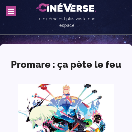
Skip
to
content
Le cinéma est plus vaste que
l'espace
Promare : ça pète le feu