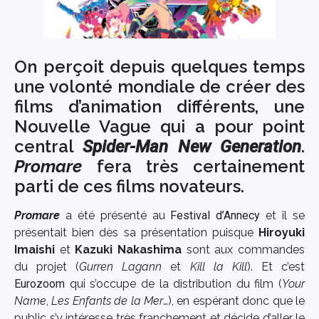
On perçoit depuis quelques temps
une volonté mondiale de créer des
films d’animation différents, une
Nouvelle Vague qui a pour point
central
.
S
pider-Man New Generation
Promare
fera très certainement
parti de ces films novateurs.
Promare
a été présenté au
Festival d’Annecy
et il se
présentait bien dès sa présentation puisque
Hiroyuki
Imaishi
et
Kazuki Nakashima
sont aux commandes
du projet (
Gurren Lagann
et
Kill la Kill
). Et c’est
Eurozoom
qui s’occupe de la distribution du film (
Your
Name
,
Les Enfants de la Mer
…), en espérant donc que le
public s’y intéresse très franchement et décide d’aller le