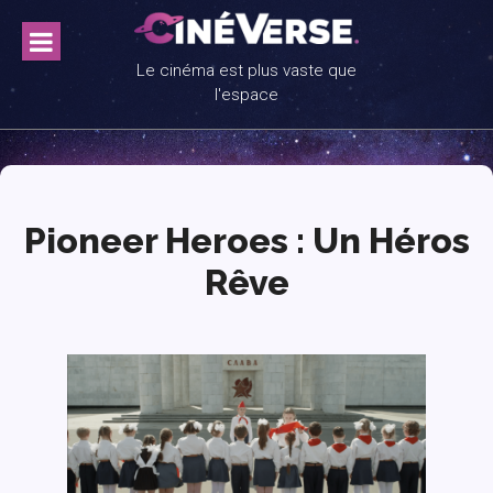
Skip
to
content
Le cinéma est plus vaste que
l'espace
Pioneer Heroes : Un Héros
Rêve