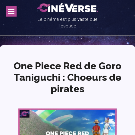
Skip
to
content
Le cinéma est plus vaste que
l'espace
One Piece Red de Goro
Taniguchi : Choeurs de
pirates