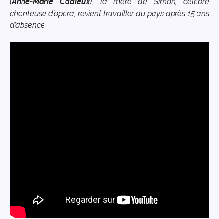
(
Anne-Marie Cadieux
)
, la mère de Simon, célèbre
chanteuse d’opéra, revient travailler au pays après 15 ans
d’absence.