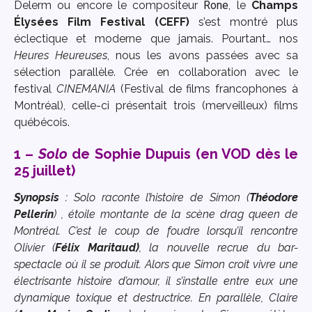
Delerm ou encore le compositeur
Rone
, le
Champs
Élysées Film Festival (CEFF)
s’est montré plus
éclectique et moderne que jamais. Pourtant… nos
Heures Heureuses
, nous les avons passées avec sa
sélection parallèle. Crée en collaboration avec le
festival
CINEMANIA
(Festival de films francophones à
Montréal), celle-ci présentait trois (merveilleux) films
québécois.
1 –
Solo
de Sophie Dupuis (en VOD dès le
25 juillet)
Synopsis
: Solo
raconte l’histoire de Simon
(
Théodore
Pellerin
)
, étoile montante de la scène
drag queen
de
Montréal. C’est le coup de foudre lorsqu’il rencontre
Olivier
(
Félix Maritaud
)
, la nouvelle recrue du bar-
spectacle où il se produit. Alors que Simon croit vivre une
électrisante histoire d’amour, il s’installe entre eux une
dynamique toxique et destructrice. En parallèle, Claire