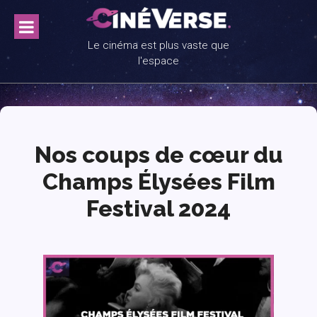
Skip
to
content
Le cinéma est plus vaste que
l'espace
Nos coups de cœur du
Champs Élysées Film
Festival 2024