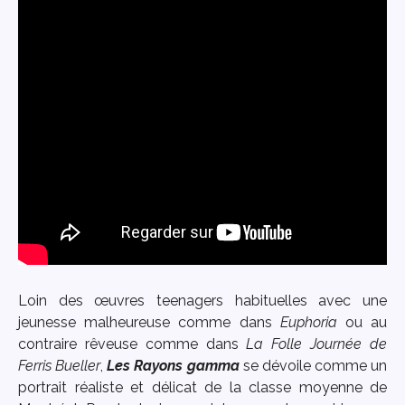
Loin des œuvres teenagers habituelles avec une
jeunesse malheureuse comme dans
Euphoria
ou au
contraire rêveuse comme dans
La Folle Journée de
Ferris Bueller
,
Les Rayons gamma
se dévoile comme un
portrait réaliste et délicat de la classe moyenne de