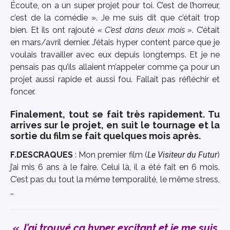
Écoute, on a un super projet pour toi. C’est de l’horreur,
c’est de la comédie ». Je me suis dit que c’était trop
bien. Et ils ont rajouté
« C’est dans deux mois »
. C’était
en mars/avril dernier. J’étais hyper content parce que je
voulais travailler avec eux depuis longtemps. Et je ne
pensais pas qu’ils allaient m’appeler comme ça pour un
projet aussi rapide et aussi fou. Fallait pas réfléchir et
foncer.
Finalement, tout se fait très rapidement. Tu
arrives sur le projet, en suit le tournage et la
sortie du film se fait quelques mois après.
F.DESCRAQUES
: Mon premier film (
Le Visiteur du Futur
)
j’ai mis 6 ans à le faire. Celui là, il a été fait en 6 mois.
C’est pas du tout la même temporalité, le même stress,
…
«
J’ai trouvé ça hyper excitant et je me suis