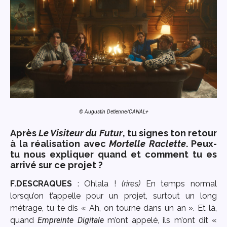
© Augustin Detienne/CANAL+
Après
Le Visiteur du Futur
, tu signes ton retour
à la réalisation avec
Mortelle Raclette
. Peux-
tu nous expliquer quand et comment tu es
arrivé sur ce projet ?
F.DESCRAQUES
: Ohlala !
(rires)
En temps normal
lorsqu’on t’appelle pour un projet, surtout un long
métrage, tu te dis « Ah, on tourne dans un an ». Et là,
quand
Empreinte Digitale
m’ont appelé, ils m’ont dit «