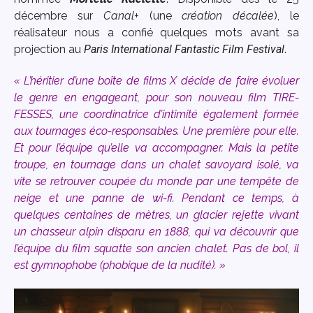
décembre sur
Canal+
(une
création décalée
), le
réalisateur nous a confié quelques mots avant sa
projection au
Paris International Fantastic Film Festival
.
« L’héritier d’une boîte de films X décide de faire évoluer
le genre en engageant, pour son nouveau film TIRE-
FESSES, une coordinatrice d’intimité également formée
aux tournages éco-responsables. Une première pour elle.
Et pour l’équipe qu’elle va accompagner. Mais la petite
troupe, en tournage dans un chalet savoyard isolé, va
vite se retrouver coupée du monde par une tempête de
neige et une panne de wi-fi. Pendant ce temps, à
quelques centaines de mètres, un glacier rejette vivant
un chasseur alpin disparu en 1888, qui va découvrir que
l’équipe du film squatte son ancien chalet. Pas de bol, il
est gymnophobe (phobique de la nudité). »