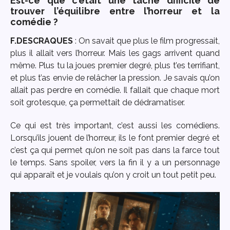
Est-ce que c’était une tâche difficile de
trouver l’équilibre entre l’horreur et la
comédie ?
F.DESCRAQUES
: On savait que plus le film progressait,
plus il allait vers l’horreur. Mais les gags arrivent quand
même. Plus tu la joues premier degré, plus t’es terrifiant,
et plus t’as envie de relâcher la pression. Je savais qu’on
allait pas perdre en comédie. Il fallait que chaque mort
soit grotesque, ça permettait de dédramatiser.
Ce qui est très important, c’est aussi les comédiens.
Lorsqu’ils jouent de l’horreur, ils le font premier degré et
c’est ça qui permet qu’on ne soit pas dans la farce tout
le temps. Sans spoiler, vers la fin il y a un personnage
qui apparaît et je voulais qu’on y croit un tout petit peu.