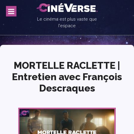
Skip
to
content
Le cinéma est plus vaste que
l'espace
MORTELLE RACLETTE |
Entretien avec François
Descraques