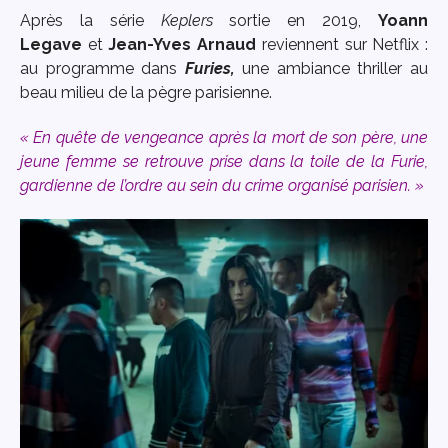
Après la série
Keplers
sortie en 2019,
Yoann
Legave
et
Jean-Yves Arnaud
reviennent sur Netflix :
au programme dans
Furies,
une ambiance thriller au
beau milieu de la pègre parisienne.
« En quête de vengeance après la mort de son père, une
jeune femme se retrouve prise dans la toile de la Furie,
gardienne de l’ordre au sein du crime organisé parisien. »