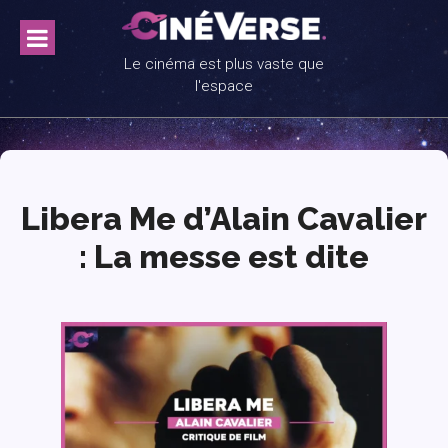
Skip
to
content
Le cinéma est plus vaste que
l'espace
Libera Me d’Alain Cavalier
: La messe est dite