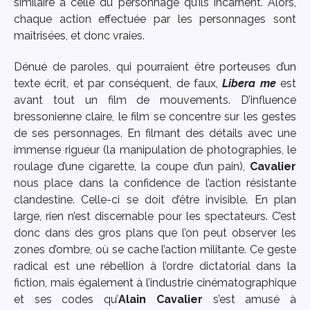
similaire à celle du personnage qu’ils incarnent. Alors,
chaque action effectuée par les personnages sont
maîtrisées, et donc vraies.
Dénué de paroles, qui pourraient être porteuses d’un
texte écrit, et par conséquent, de faux,
Libera me
est
avant tout un film de mouvements. D’influence
bressonienne claire, le film se concentre sur les gestes
de ses personnages. En filmant des détails avec une
immense rigueur (la manipulation de photographies, le
roulage d’une cigarette, la coupe d’un pain),
Cavalier
nous place dans la confidence de l’action résistante
clandestine. Celle-ci se doit d’être invisible. En plan
large, rien n’est discernable pour les spectateurs. C’est
donc dans des gros plans que l’on peut observer les
zones d’ombre, où se cache l’action militante. Ce geste
radical est une rébellion à l’ordre dictatorial dans la
fiction, mais également à l’industrie cinématographique
et ses codes qu’
Alain Cavalier
s’est amusé à