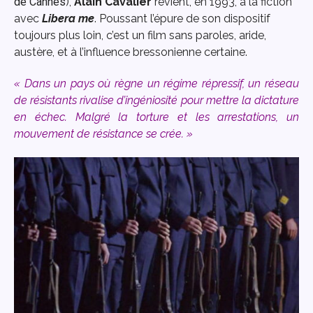
de Cannes
),
Alain Cavalier
revient, en 1993, à la fiction
avec
Libera me
. Poussant l’épure de son dispositif
toujours plus loin, c’est un film sans paroles, aride,
austère, et à l’influence bressonienne certaine.
« Dans un pays où règne un régime répressif, un réseau
de résistants rivalise d’ingéniosité pour mettre la dictature
en échec. Malgré la torture et les arrestations, un
mouvement de résistance se crée. »