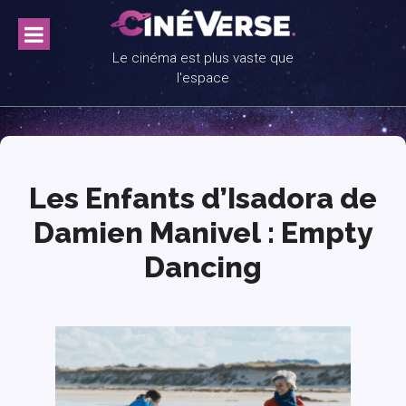
Skip
to
content
Le cinéma est plus vaste que
l'espace
Les Enfants d’Isadora de
Damien Manivel : Empty
Dancing